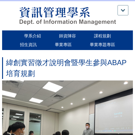
跳
到
主
要
內
學系介紹
師資陣容
課程規劃
容
區
招生資訊
畢業專區
畢業專題專區
緯創實習徵才說明會暨學生參與ABAP
培育規劃