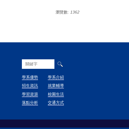
瀏覽數:
1362
學系優勢
學系介紹
招生資訊
就業輔導
學習資源
校園生活
落點分析
交通方式