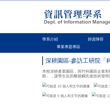
跳
到
主
要
內
容
區
學系介紹
師資陣容
畢業專題專區
深耕園區-參訪工研院「
本校深耕產業園區，與竹科園區企業和
館」，讓學生近距離接觸先進技術發明