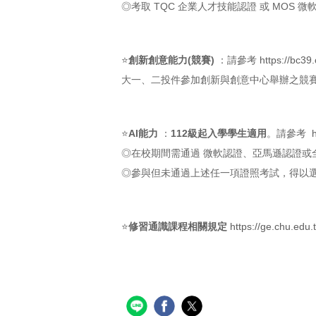
◎考取 TQC 企業人才技能認證 或 MOS 微軟 O
⭐
創新創意能力(競賽)
：請參考
https://bc3
大一、二投件參加創新與創意中心舉辦之競
⭐
AI能力
：
112級起入學學生適用
。請參考
◎在校期間需通過 微軟認證、亞馬遜認證或全球
◎參與但未通過上述任一項證照考試，得以選修並
⭐
修習通識課程相關規定
https://ge.chu.edu