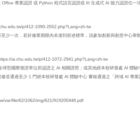
ffice 專業認證 或 Python 程式語言認證或 III 生成式 AI 能力認證任一
9.chu.edu.tw/p/412-1090-2552.php?Lang=zh-tw
賽至少一次，若於修業期限內未達到前述標準，須參加創新與創意中心舉
https://ai.chu.edu.tw/p/412-1072-2941.php?Lang=zh-tw
型國際發證單位所認證之 AI 相關證照；或其他經本校研發處 AI 體驗中
通過至少 1 門經本校研發處 AI 體驗中心 審核通過之「跨域 AI 專
.tw/var/file/62/1062/img/621/919205948.pdf