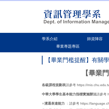
跳
到
主
要
內
容
區
學系介紹
師資陣容
畢業專題專區
【畢業門檻提醒】有關
【畢業門
各級課程規劃表
請參考
https://mis.chu.edu
中華大學學生基本能力指標實施辦法
請參考
⭐
溝通表達能力
：請參考
https://language.