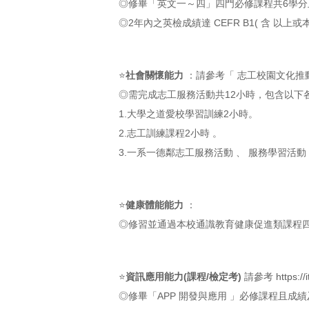
◎修畢「英文一～四」四門必修課程共6學分
◎2年內之英檢成績達 CEFR B1( 含
⭐
社會關懷能力
：請參考「 志工校園文化推
◎需完成志工服務活動共12小時，包含以下
1.大學之道愛校學習訓練2小時。
2.志工訓練課程2小時 。
3.一系一德鄰志工服務活動 、 服務學習活動
⭐
健康體能能力
：
◎修習並通過本校通識教育健康促進類課程
⭐
資訊應用能力(課程/檢定考)
請參考
https://
◎修畢「APP 開發與應用 」必修課程且成