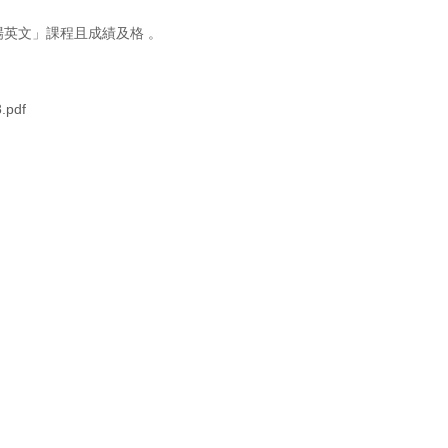
場英文」課程且成績及格 。
8.pdf