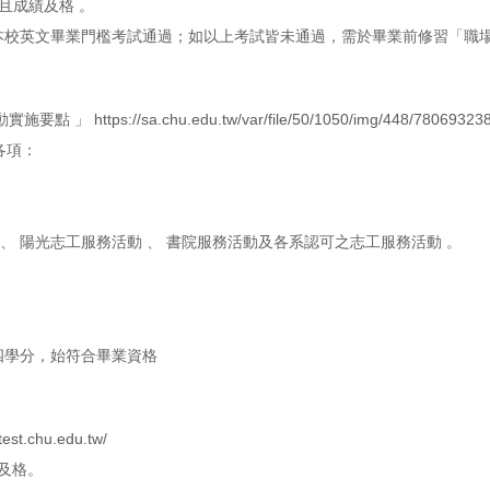
且成績及格 。
 以上或本校英文畢業門檻考試通過；如以上考試皆未通過，需於畢業前修習「職
動實施要點 」
https://sa.chu.edu.tw/var/file/50/1050/img/448/78069323
各項：
 、 陽光志工服務活動 、 書院服務活動及各系認可之志工服務活動 。
四學分，始符合畢業資格
itest.chu.edu.tw/
績及格。