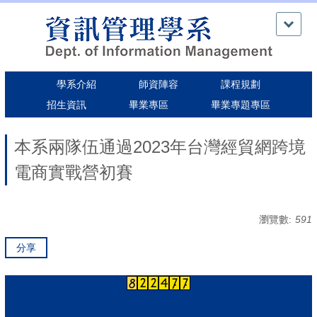
跳
到
主
要
內
學系介紹
師資陣容
課程規劃
容
區
招生資訊
畢業專區
畢業專題專區
本系兩隊伍通過2023年台灣經貿網跨境
電商實戰營初賽
瀏覽數:
591
分享