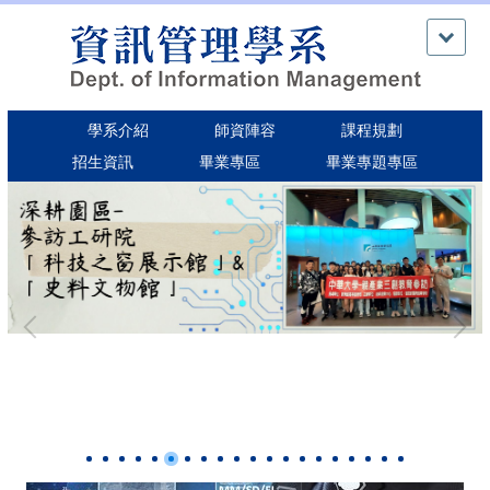
跳
到
主
要
內
學系介紹
師資陣容
課程規劃
容
區
招生資訊
畢業專區
畢業專題專區